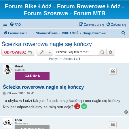
Forum Bike Łódź - Forum Rowerowe Łódź -
Forum Szosowe - Forum MTB
FAQ
Zarejestruj się
Zaloguj się
S
Forum Bike Łódź - Forum Rowerowe Łódź - Forum Szosowe - Forum MTB
Strona Główna
BIKE ŁÓDŹ
Drogi rowerowe w Łodzi/DDR
z
Ścieżka rowerowa nagle się kończy
u
Szukaj
Wyszuki
ODPOWIEDZ
k
Posty: 9 • Strona
1
z
1
a
Góral
j
Gaduła
Ścieżka rowerowa nagle się kończy
P
09 kwie 2016, 09:41
o
s
To chyba w Łodzi tak jest że jedzie się ścieżką i ona nagle się kończy.
t
Kto jest odpowiedzialny za taką sytuację?
lioon
Nowicjusz