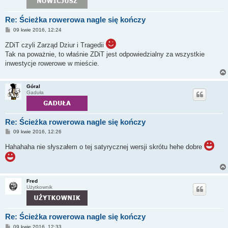
Re: Ścieżka rowerowa nagle się kończy
P
09 kwie 2016, 12:24
o
s
ZDiT czyli Zarząd Dziur i Tragedii
t
Tak na poważnie, to właśnie ZDiT jest odpowiedzialny za wszystkie
inwestycje rowerowe w mieście.
Góral
Gaduła
Re: Ścieżka rowerowa nagle się kończy
P
09 kwie 2016, 12:26
o
s
Hahahaha nie słyszałem o tej satyrycznej wersji skrótu hehe dobre
t
Fred
Użytkownik
Re: Ścieżka rowerowa nagle się kończy
P
09 kwie 2016, 12:33