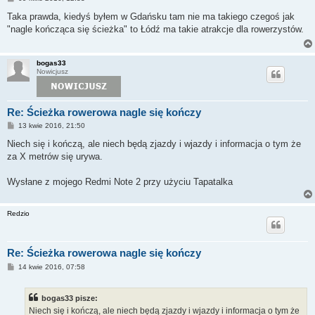
o
s
Taka prawda, kiedyś byłem w Gdańsku tam nie ma takiego czegoś jak
t
"nagle kończąca się ścieżka" to Łódź ma takie atrakcje dla rowerzystów.
bogas33
Nowicjusz
Re: Ścieżka rowerowa nagle się kończy
P
13 kwie 2016, 21:50
o
s
Niech się i kończą, ale niech będą zjazdy i wjazdy i informacja o tym że
t
za X metrów się urywa.
Wysłane z mojego Redmi Note 2 przy użyciu Tapatalka
Redzio
Re: Ścieżka rowerowa nagle się kończy
P
14 kwie 2016, 07:58
o
s
t
bogas33 pisze:
Niech się i kończą, ale niech będą zjazdy i wjazdy i informacja o tym że