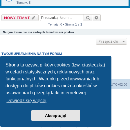
Tematy:
5
Szukaj
Wyszukiwanie z
NOWY TEMAT
Tematy: 0 • Strona
1
z
1
Na tym forum nie ma żadnych tematów ani postów.
Przejdź do
TWOJE UPRAWNIENIA NA TYM FORUM
Nie możesz
tworzyć nowych tematów
Nie możesz
odpowiadać w tematach
Strona ta używa plików cookies (tzw. ciasteczka)
Nie możesz
zmieniać swoich postów
w celach statystycznych, reklamowych oraz
Nie możesz
usuwać swoich postów
Nie możesz
dodawać załączników
funkcjonalnych. Warunki przechowywania lub
Forum Bike Łódź - Forum Rowerowe Łódź - Forum Szosowe - Forum MTB
Strona Główna
Strefa czasowa
UTC+02:00
dostępu do plików cookies można określić w
Linki partnerskie:
strony www lodz
,
Fotografia Analogowa
ustawieniach przeglądarki internetowej.
Dowiedz się więcej
Akceptuję!
Technologię dostarcza
phpBB
® Forum Software © phpBB Limited
Polski pakiet językowy dostarcza
phpBB.pl
Zasady ochrony danych osobowych
|
Regulamin