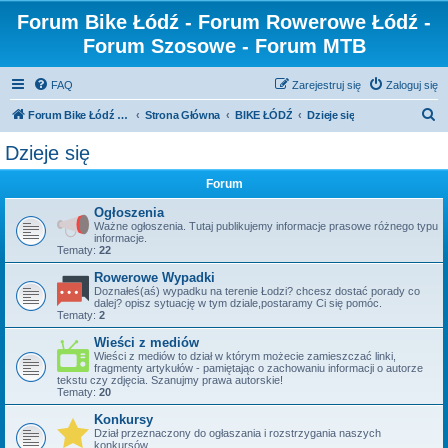
Forum Bike Łódź - Forum Rowerowe Łódź -
Forum Szosowe - Forum MTB
FAQ
Zarejestruj się
Zaloguj się
S
Forum Bike Łódź - Forum Rowerowe Łódź - Forum Szosowe - Forum MTB
Strona Główna
BIKE ŁÓDŹ
Dzieje się
z
Dzieje się
u
Forum
k
a
Ogłoszenia
Ważne ogłoszenia. Tutaj publikujemy informacje prasowe różnego typu
j
informacje.
Tematy:
22
Rowerowe Wypadki
Doznałeś(aś) wypadku na terenie Łodzi? chcesz dostać porady co
dalej? opisz sytuację w tym dziale,postaramy Ci się pomóc.
Tematy:
2
Wieści z mediów
Wieści z mediów to dział w którym możecie zamieszczać linki,
fragmenty artykułów - pamiętając o zachowaniu informacji o autorze
tekstu czy zdjęcia. Szanujmy prawa autorskie!
Tematy:
20
Konkursy
Dział przeznaczony do ogłaszania i rozstrzygania naszych
konkursów.