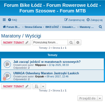
Forum Bike Łódź - Forum Rowerowe Łódź -
Forum Szosowe - Forum MTB
FAQ
Zarejestruj się
Zaloguj się
S
Forum Bike Łódź - Forum Rowerowe Łódź - Forum Szosowe - Forum MTB
Strona Główna
BIKE ŁÓDŹ
Ustawki rowerowe i wyprawy
Maratony / Wyścigi
z
Maratony / Wyścigi
u
Szukaj
Wyszukiwanie z
NOWY TEMAT
k
Tematy: 2 • Strona
1
z
1
a
Tematy
j
Jak zacząć jeździć w maratonach szosowych?
Ostatni post autor:
filipposs
«
22 lip 2025, 08:33
Odpowiedzi:
2
UWAGA Odwołany Maraton Jastrzębi Łaskich
Ostatni post autor:
Gryzak
«
09 wrz 2017, 12:46
Odpowiedzi:
2
NOWY TEMAT
Tematy: 2 • Strona
1
z
1
Przejdź do