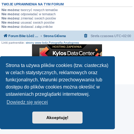
TWOJE UPRAWNIENIA NA TYM FORUM
Nie możesz
tworzyć nowych tematów
Nie możesz
odpowiadać w tematach
Nie możesz
zmieniać swoich postów
Nie możesz
usuwać swoich postów
Nie możesz
dodawać załączników
Forum Bike Łódź - Forum Rowerowe Łódź - Forum Szosowe - Forum MTB
Strona Główna
Strefa czasowa
UTC+02:00
Linki partnerskie:
strony www lodz
,
Fotografia Analogowa
Strona ta używa plików cookies (tzw. ciasteczka)
Technologię dostarcza
phpBB
® Forum Software © phpBB Limited
w celach statystycznych, reklamowych oraz
Polski pakiet językowy dostarcza
phpBB.pl
Zasady ochrony danych osobowych
|
Regulamin
funkcjonalnych. Warunki przechowywania lub
dostępu do plików cookies można określić w
ustawieniach przeglądarki internetowej.
Dowiedz się więcej
Akceptuję!