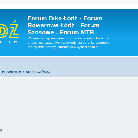
Forum Bike Łódź - Forum
Rowerowe Łódź - Forum
Szosowe - Forum MTB
Witamy na największym forum rowerowym w Łodzi.Tu
znajdziesz wszystkie odpowiedzi na pytania rowerowe,
praktyczne porady, informacje o wydarzeniach
 - Forum MTB
Strona Główna
ji